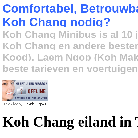
Comfortabel, Betrouwba
Koh Chang nodig?
Koh Chang Minibus
is al 10
Koh Chang en andere beste
Kood), Laem Ngop (Koh Mak) 
beste tarieven en voertuigen
Koh Chang eiland in 